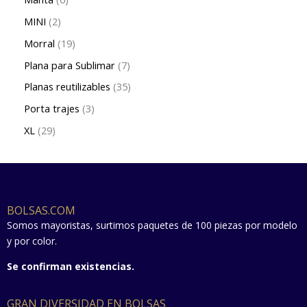
MINI
2
Morral
19
Plana para Sublimar
7
Planas reutilizables
35
Porta trajes
3
XL
29
BOLSAS.COM
Somos mayoristas, surtimos paquetes de 100 piezas por modelo
y por color.
Se confirman existencias.
GRAN DIVERSIDAD EN BOLSAS