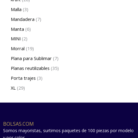
Malla
3
Mandadera
7
Manta
6
MINI
2
Morral
19
Plana para Sublimar
7
Planas reutilizables
35
Porta trajes
3
XL
29
BOLSAS.COM
Somos mayoristas, surtimos paquetes de 100 piezas por modelo
y por color.