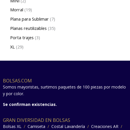
MINI
2
Morral
19
Plana para Sublimar
7
Planas reutilizables
35
Porta trajes
3
XL
29
BOLSAS.COM
Somos mayoristas, surtimos paquetes de 100 piezas por modelo
y por color.
Se confirman existencias.
GRAN DIVERSIDAD EN BOLSAS
Bolsas XL
/
Camiseta
/
Costal Lavandería
/
Creaciones AR
/