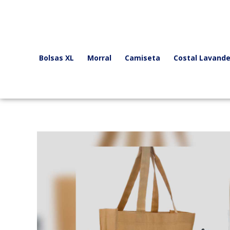
Ir
al
contenido
Bolsas XL
Morral
Camiseta
Costal Lavande