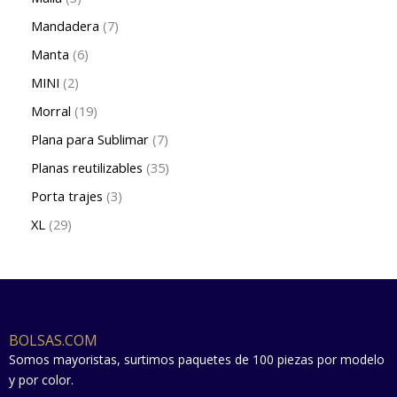
Mandadera
7
Manta
6
MINI
2
Morral
19
Plana para Sublimar
7
Planas reutilizables
35
Porta trajes
3
XL
29
BOLSAS.COM
Somos mayoristas, surtimos paquetes de 100 piezas por modelo
y por color.