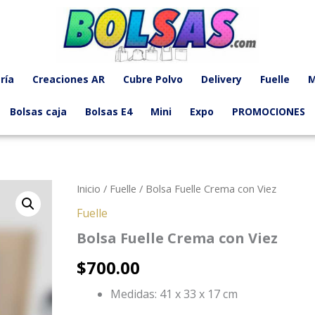
ría
Creaciones AR
Cubre Polvo
Delivery
Fuelle
M
Bolsas caja
Bolsas E4
Mini
Expo
PROMOCIONES
Inicio
/
Fuelle
/ Bolsa Fuelle Crema con Viez
Fuelle
Bolsa Fuelle Crema con Viez
$
700.00
Medidas: 41 x 33 x 17 cm