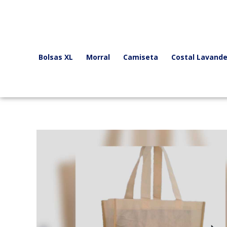
Ir
al
contenido
Bolsas XL
Morral
Camiseta
Costal Lavande